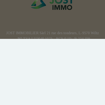
JOST IMMOBILIER Sàrl 21 rue des tondeurs, L-9570 Wiltz
- N° TVA LU3040.1075 – RCS (LU) : B 224 359
Agent immobilier agréé - IPI 512.082 – Numéro
d'entreprise(BE): BCE 0707.837.902 – N° TVA BE :
BE0707 837 902 - Responsabilité civile professionnelle:
AXA
Personne de contact anti-blanchiment : Yohan JOST
Soumis au code de déontologie IPI:
https://www.ipi.be
Instance de contrôle : IPI - rue du Luxembourg 16b - 1000
Bruxelles
Charte vie privée
Conditions générales d'utilisation