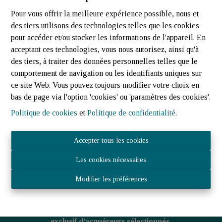
Chaque bien étant unique, nous réalisons
une
Pour vous offrir la meilleure expérience possible, nous et
analyse approfondie du marché
et
des tiers utilisons des technologies telles que les cookies
positionnons votre propriété au
juste prix
,
pour accéder et/ou stocker les informations de l'appareil. En
afin d’attirer des acquéreurs qualifiés et
acceptant ces technologies, vous nous autorisez, ainsi qu'à
sérieux.
des tiers, à traiter des données personnelles telles que le
comportement de navigation ou les identifiants uniques sur
ce site Web. Vous pouvez toujours modifier votre choix en
bas de page via l'option 'cookies' ou 'paramètres des cookies'.
Une mise en valeur optimale
Nous savons que
la première impression est
Politique de cookies
et
Politique de confidentialité
.
déterminante
. Grâce à une
présentation
soignée et un marketing adapté
, nous
Accepter tous les cookies
donnons à votre bien
toute la visibilité qu’il
mérite
auprès d’acheteurs exigeants.
Les cookies nécessaires
Modifier les préférences
Une commercialisation ciblée et efficace
Votre bien est diffusé auprès d’un
réseau
exclusif d’acquéreurs sélectionnés
,