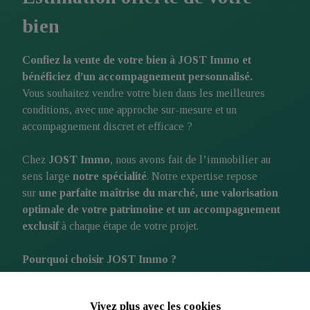
bien
Confiez la vente de votre bien à JOST Immo et
bénéficiez d’un accompagnement personnalisé.
Vous souhaitez vendre votre bien dans les meilleures
conditions, avec une approche sur-mesure et un
accompagnement discret et efficace ?
Chez
JOST Immo
, nous avons fait de l’immobilier au
sens large
notre spécialité
. Notre expertise repose
sur
une parfaite maîtrise du marché, une valorisation
optimale de votre patrimoine et un accompagnement
exclusif
à chaque étape de votre projet.
Pourquoi choisir JOST Immo ?
Une expertise immobilière précise et
Vivez plus avec les cookies
personnalisée