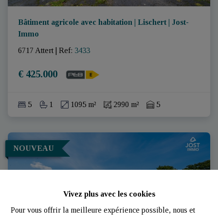
Bâtiment agricole avec habitation | Lischert | Jost-
Immo
6717 Attert
|
Ref
: 
3433
€ 425.000
5
1
1095 m²
2990 m²
5
NOUVEAU
Vivez plus avec les cookies
Pour vous offrir la meilleure expérience possible, nous et