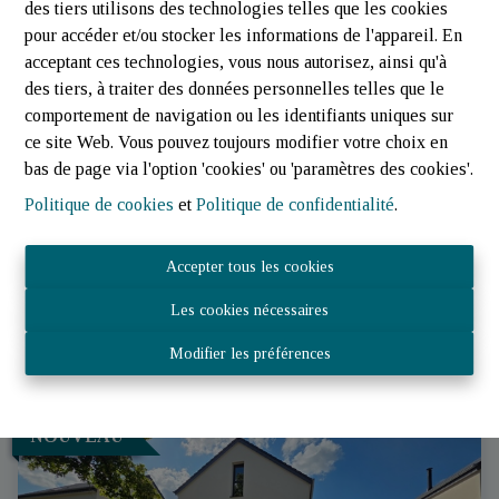
des tiers utilisons des technologies telles que les cookies
pour accéder et/ou stocker les informations de l'appareil. En
acceptant ces technologies, vous nous autorisez, ainsi qu'à
des tiers, à traiter des données personnelles telles que le
comportement de navigation ou les identifiants uniques sur
ce site Web. Vous pouvez toujours modifier votre choix en
Terrain à bâtir | Vissoule - Houffalize | Jost-Immo
bas de page via l'option 'cookies' ou 'paramètres des cookies'.
Politique de cookies
et
Politique de confidentialité
.
6662 Tavigny
|
Ref
: 
3430
€ 62.500
Accepter tous les cookies
Les cookies nécessaires
1054 m²
Modifier les préférences
NOUVEAU