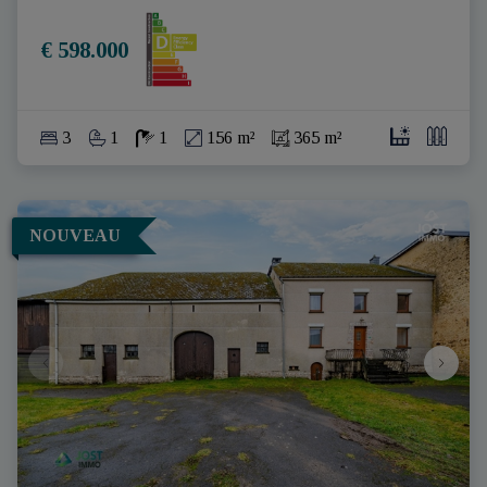
€ 598.000
3
1
1
156 m²
365 m²
NOUVEAU