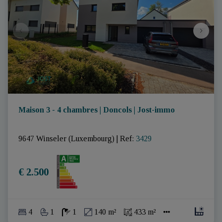
Maison 3 - 4 chambres | Doncols | Jost-immo
9647 Winseler (Luxembourg)
|
Ref
: 
3429
€ 2.500
4
1
1
140 m²
433 m²