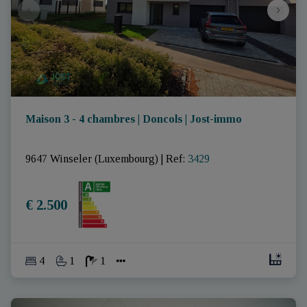
Maison 3 - 4 chambres | Doncols | Jost-immo
9647 Winseler (Luxembourg)
|
Ref
: 
3429
€ 2.500
4
1
1