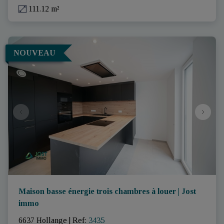
111.12 m²
NOUVEAU
Maison basse énergie trois chambres à louer | Jost
immo
6637 Hollange
|
Ref
: 
3435