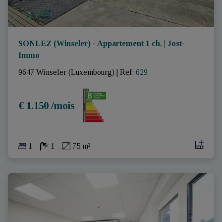
SONLEZ (Winseler) - Appartement 1 ch. | Jost-
Immo
9647 Winseler (Luxembourg)
|
Ref
: 
629
€ 1.150 /mois
1
1
75 m²