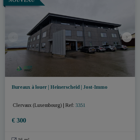
NOUVEAU
Bureaux à louer | Heinerscheid | Jost-Immo
 Clervaux (Luxembourg)
|
Ref
: 
3351
€ 300
16 m²