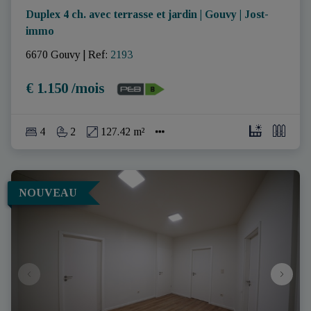
Duplex 4 ch. avec terrasse et jardin | Gouvy | Jost-
immo
6670 Gouvy
|
Ref
: 
2193
€ 1.150 /mois
4
2
127.42 m²
NOUVEAU