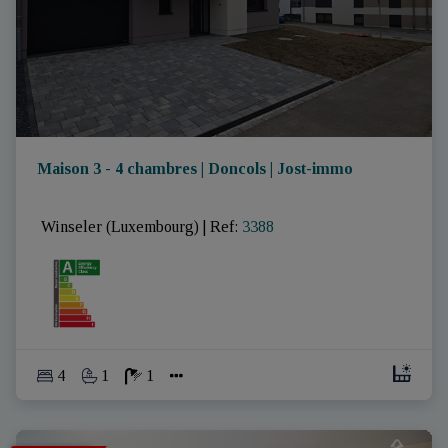
Maison 3 - 4 chambres | Doncols | Jost-immo
 Winseler (Luxembourg)
|
Ref
: 
3388
4
1
1