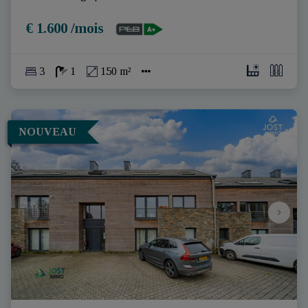
€ 1.600 /mois
3
1
150 m²
NOUVEAU