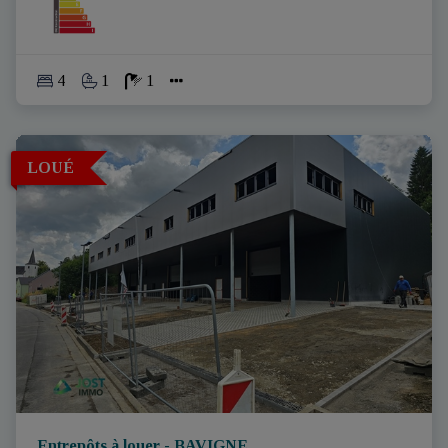
4
1
1
LOUÉ
Entrepôts à louer - BAVIGNE