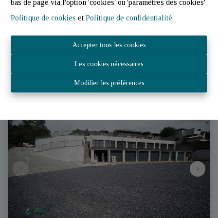
bas de page via l'option 'cookies' ou 'paramètres des cookies'.
9516 Wiltz (Luxembourg)
|
Ref
: 
3321
Politique de cookies
et
Politique de confidentialité
.
€ 464,91 /mois
Accepter tous les cookies
Les cookies nécessaires
16.71 m²
Modifier les préférences