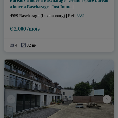
Bureaux à louer à Bascharage | Grand espace bureau
à louer à Bascharage | Jost Immo |
4959 Bascharage (Luxembourg)
|
Ref
: 
3381
€ 2.000 /mois
4
82 m²