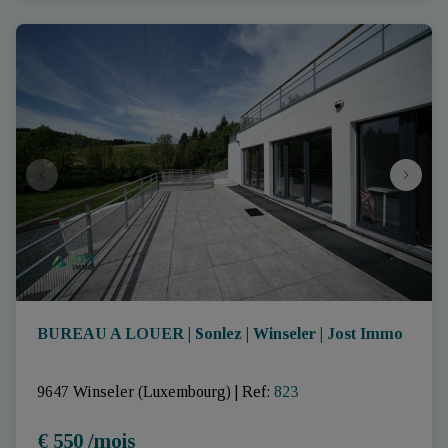
BUREAU A LOUER | Sonlez | Winseler | Jost Immo
9647 Winseler (Luxembourg)
|
Ref
: 
823
€ 550 /mois