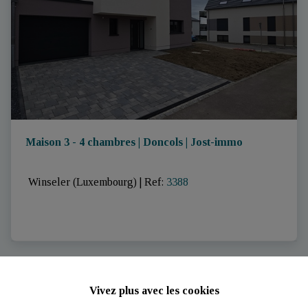
Maison 3 - 4 chambres | Doncols | Jost-immo
 Winseler (Luxembourg)
|
Ref
: 
3388
VENDU
Vivez plus avec les cookies