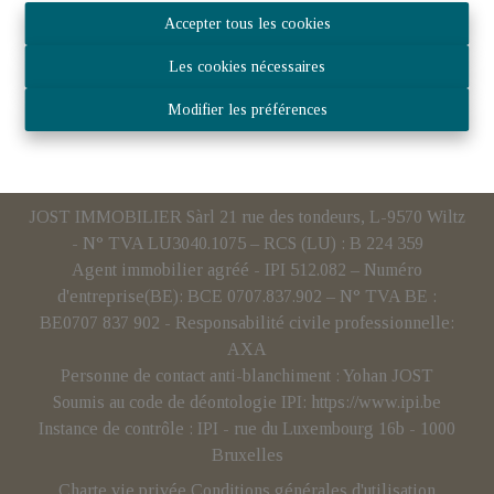
Accepter tous les cookies
Les cookies nécessaires
Modifier les préférences
JOST IMMOBILIER Sàrl 21 rue des tondeurs, L-9570 Wiltz
- N° TVA LU3040.1075 – RCS (LU) : B 224 359
Agent immobilier agréé - IPI 512.082 – Numéro
d'entreprise(BE): BCE 0707.837.902 – N° TVA BE :
BE0707 837 902 - Responsabilité civile professionnelle:
AXA
Personne de contact anti-blanchiment : Yohan JOST
Soumis au code de déontologie IPI:
https://www.ipi.be
Instance de contrôle : IPI - rue du Luxembourg 16b - 1000
Bruxelles
Charte vie privée
Conditions générales d'utilisation