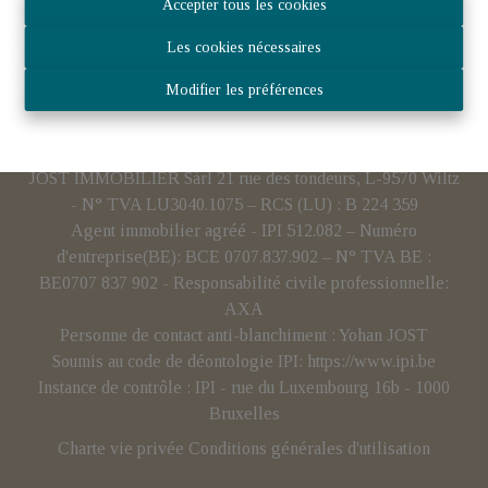
Accepter tous les cookies
Les cookies nécessaires
Modifier les préférences
JOST IMMOBILIER Sàrl 21 rue des tondeurs, L-9570 Wiltz
- N° TVA LU3040.1075 – RCS (LU) : B 224 359
Agent immobilier agréé - IPI 512.082 – Numéro
d'entreprise(BE): BCE 0707.837.902 – N° TVA BE :
BE0707 837 902 - Responsabilité civile professionnelle:
AXA
Personne de contact anti-blanchiment : Yohan JOST
Soumis au code de déontologie IPI:
https://www.ipi.be
Instance de contrôle : IPI - rue du Luxembourg 16b - 1000
Bruxelles
Charte vie privée
Conditions générales d'utilisation