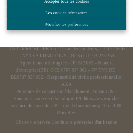
Accepter tous les cookies
Les cookies nécessaires
Modifier les préférences
JOST IMMOBILIER Sàrl 21 rue des tondeurs, L-9570 Wiltz
- N° TVA LU3040.1075 – RCS (LU) : B 224 359
Agent immobilier agréé - IPI 512.082 – Numéro
d'entreprise(BE): BCE 0707.837.902 – N° TVA BE :
BE0707 837 902 - Responsabilité civile professionnelle:
AXA
Personne de contact anti-blanchiment : Yohan JOST
Soumis au code de déontologie IPI:
https://www.ipi.be
Instance de contrôle : IPI - rue du Luxembourg 16b - 1000
Bruxelles
Charte vie privée
Conditions générales d'utilisation