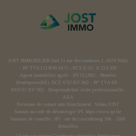
JOST IMMOBILIER Sàrl 21 rue des tondeurs, L-9570 Wiltz
- N° TVA LU3040.1075 – RCS (LU) : B 224 359
Agent immobilier agréé - IPI 512.082 – Numéro
d'entreprise(BE): BCE 0707.837.902 – N° TVA BE :
BE0707 837 902 - Responsabilité civile professionnelle:
AXA
Personne de contact anti-blanchiment : Yohan JOST
Soumis au code de déontologie IPI:
https://www.ipi.be
Instance de contrôle : IPI - rue du Luxembourg 16b - 1000
Bruxelles
Charte vie privée
Conditions générales d'utilisation