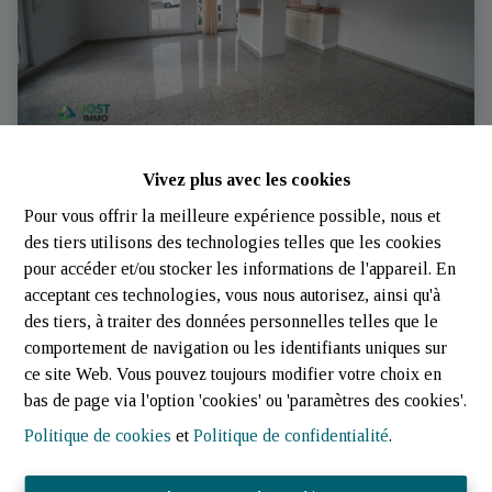
Vivez plus avec les cookies
Appartement 2 chambres à louer | Perlé | Jost Immo
Pour vous offrir la meilleure expérience possible, nous et
|
des tiers utilisons des technologies telles que les cookies
8826 Perlé (Luxembourg)
|
Ref
: 
3325
pour accéder et/ou stocker les informations de l'appareil. En
acceptant ces technologies, vous nous autorisez, ainsi qu'à
des tiers, à traiter des données personnelles telles que le
comportement de navigation ou les identifiants uniques sur
ce site Web. Vous pouvez toujours modifier votre choix en
bas de page via l'option 'cookies' ou 'paramètres des cookies'.
Politique de cookies
et
Politique de confidentialité
.