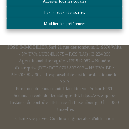
Accepter tous les cookies
Les cookies nécessaires
Modifier les préférences
JOST IMMOBILIER Sàrl 21 rue des tondeurs, L-9570 Wiltz
- N° TVA LU3040.1075 – RCS (LU) : B 224 359
Agent immobilier agréé - IPI 512.082 – Numéro
d'entreprise(BE): BCE 0707.837.902 – N° TVA BE :
BE0707 837 902 - Responsabilité civile professionnelle:
AXA
Personne de contact anti-blanchiment : Yohan JOST
Soumis au code de déontologie IPI:
https://www.ipi.be
Instance de contrôle : IPI - rue du Luxembourg 16b - 1000
Bruxelles
Charte vie privée
Conditions générales d'utilisation