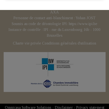
d'entreprise(BE): BCE 0707.837.902 – N° TVA BE :
BE0707 837 902 - Responsabilité civile professionnelle:
AXA
Personne de contact anti-blanchiment : Yohan JOST
Soumis au code de déontologie IPI:
https://www.ipi.be
Instance de contrôle : IPI - rue du Luxembourg 16b - 1000
Bruxelles
Charte vie privée
Conditions générales d'utilisation
Omnicasa Software Solutions
-
Disclaimer
-
Privacy statement