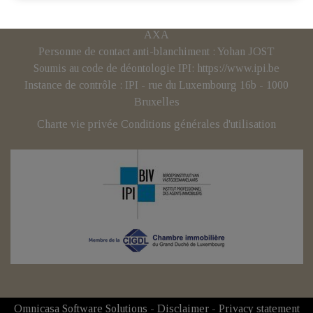
d'entreprise(BE): BCE 0707.837.902 – N° TVA BE :
BE0707 837 902 - Responsabilité civile professionnelle:
AXA
Personne de contact anti-blanchiment : Yohan JOST
Soumis au code de déontologie IPI:
https://www.ipi.be
Instance de contrôle : IPI - rue du Luxembourg 16b - 1000
Bruxelles
Charte vie privée
Conditions générales d'utilisation
Omnicasa Software Solutions
-
Disclaimer
-
Privacy statement