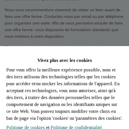
Nous vous recommandons vivement de visiter un bien avant de
faire une offre ferme. Contactez-nous par email ou par téléphone
pour organiser une visite. Afin de vous permettre ensuite de faire
une offre ferme, nous disposons de formulaires standards que
nous mettons à votre disposition.
Enfin, il est possible que le bien ne soit plus disponible au
moment de la consultation. Nous rejetons toute responsabilité à
Vivez plus avec les cookies
cet égard.
Ce site peut également contenir des informations et des conseils
Pour vous offrir la meilleure expérience possible, nous et
concernant l'acquisition ou la location d’un bien. Cette information
des tiers utilisons des technologies telles que les cookies
exprime l'opinion de son auteur. Le plus grand soin a été
pour accéder et/ou stocker les informations de l'appareil. En
consacré à cette information; néanmoins, des erreurs factuelles
acceptant ces technologies, vous nous autorisez, ainsi qu'à
ou des inexactitudes ne peuvent être exclues. Cette information
des tiers, à traiter des données personnelles telles que le
ne vous donne dès lors aucun droit contre nous ou contre les
comportement de navigation ou les identifiants uniques sur
propriétaires. En outre, nous rejetons toute responsabilité pour
ce site Web. Vous pouvez toujours modifier votre choix en
toute décision que vous aurez basée (en partie) sur ces
bas de page via l'option 'cookies' ou 'paramètres des cookies'.
informations.
Politique de cookies
et
Politique de confidentialité
.