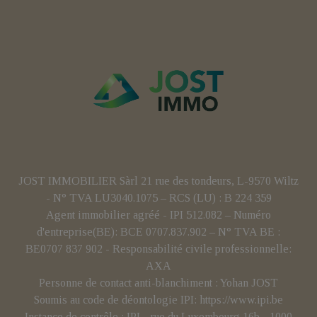
JOST IMMOBILIER Sàrl 21 rue des tondeurs, L-9570 Wiltz
- N° TVA LU3040.1075 – RCS (LU) : B 224 359
Agent immobilier agréé - IPI 512.082 – Numéro
d'entreprise(BE): BCE 0707.837.902 – N° TVA BE :
BE0707 837 902 - Responsabilité civile professionnelle:
AXA
Personne de contact anti-blanchiment : Yohan JOST
Soumis au code de déontologie IPI:
https://www.ipi.be
Instance de contrôle : IPI - rue du Luxembourg 16b - 1000