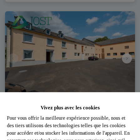
Vivez plus avec les cookies
Ferme et annexes | Brachtenbach - Wincrange | Jost-
Immo
Pour vous offrir la meilleure expérience possible, nous et
des tiers utilisons des technologies telles que les cookies
9780 Wincrange (Luxembourg)
|
Ref
: 
646
pour accéder et/ou stocker les informations de l'appareil. En