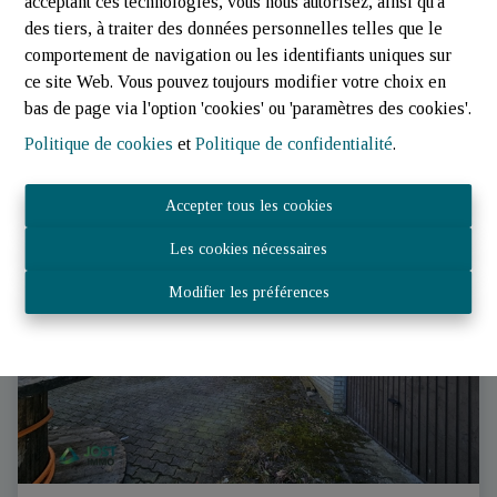
acceptant ces technologies, vous nous autorisez, ainsi qu'à
€ 895.000
des tiers, à traiter des données personnelles telles que le
comportement de navigation ou les identifiants uniques sur
ce site Web. Vous pouvez toujours modifier votre choix en
bas de page via l'option 'cookies' ou 'paramètres des cookies'.
5
1
180 m²
Politique de cookies
et
Politique de confidentialité
.
Accepter tous les cookies
Les cookies nécessaires
Modifier les préférences