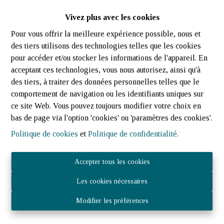
Vivez plus avec les cookies
Pour vous offrir la meilleure expérience possible, nous et
des tiers utilisons des technologies telles que les cookies
pour accéder et/ou stocker les informations de l'appareil. En
acceptant ces technologies, vous nous autorisez, ainsi qu'à
des tiers, à traiter des données personnelles telles que le
comportement de navigation ou les identifiants uniques sur
ce site Web. Vous pouvez toujours modifier votre choix en
bas de page via l'option 'cookies' ou 'paramètres des cookies'.
STUDIO de 55 m² dans une résidence calme
Politique de cookies
et
Politique de confidentialité
.
Lamkatskaul 13, 9952 Troisvierges (Luxembourg)
|
Accepter tous les cookies
Ref
: 
828
Les cookies nécessaires
€ 275.000
Modifier les préférences