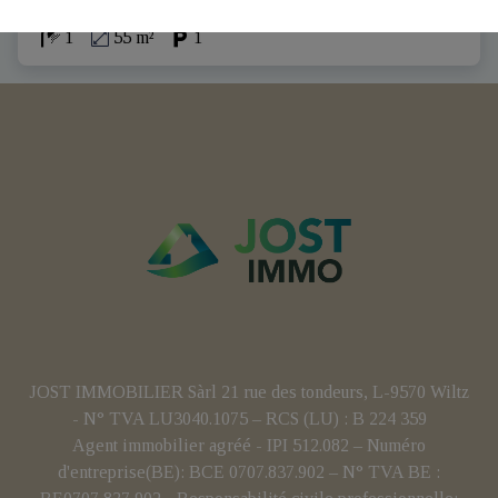
1
55 m²
1
JOST IMMOBILIER Sàrl 21 rue des tondeurs, L-9570 Wiltz
- N° TVA LU3040.1075 – RCS (LU) : B 224 359
Agent immobilier agréé - IPI 512.082 – Numéro
d'entreprise(BE): BCE 0707.837.902 – N° TVA BE :