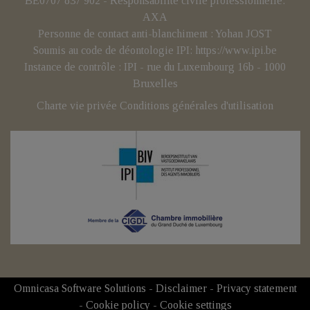
BE0707 837 902 - Responsabilité civile professionnelle:
AXA
Personne de contact anti-blanchiment : Yohan JOST
Soumis au code de déontologie IPI:
https://www.ipi.be
Instance de contrôle : IPI - rue du Luxembourg 16b - 1000
Bruxelles
Charte vie privée
Conditions générales d'utilisation
Omnicasa Software Solutions
-
Disclaimer
-
Privacy statement
-
Cookie policy
-
Cookie settings