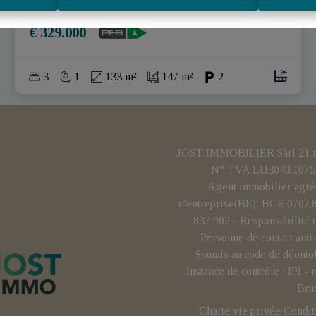
Ref
: 
2208
€ 329.000
3
1
133 m²
147 m²
2
JOST IMMOBILIER Sàrl 21 rue
N° TVA LU3040.1075 
Agent immobilier agré
d'entreprise(BE): BCE 0707
837 902 - Responsabilité 
Personne de contact ant
Soumis au code de déonto
Instance de contrôle : IPI 
Bru
Charte vie privée
Condit