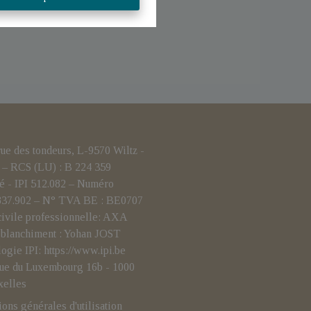
 des tondeurs, L-9570 Wiltz -
– RCS (LU) : B 224 359
é - IPI 512.082 – Numéro
.837.902 – N° TVA BE : BE0707
civile professionnelle: AXA
i-blanchiment : Yohan JOST
logie IPI:
https://www.ipi.be
- rue du Luxembourg 16b - 1000
xelles
ions générales d'utilisation