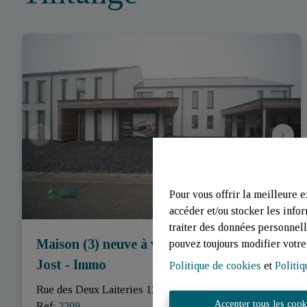
Pour vous offrir la meilleure e
accéder et/ou stocker les infor
traiter des données personnell
Maison (3) neuve à vendre | Warnach |
pouvez toujours modifier votre 
Jost - Immo
Politique de cookies
et
Politiq
Rue des Deux Laiteries 129 - 130 , 6637 Tintange
|
Accepter tous les cook
Ref
: 
2209