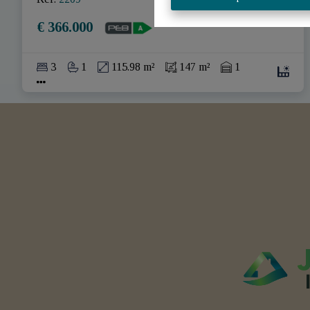
€ 366.000
3
1
115.98 m²
147 m²
1