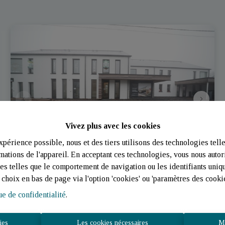
Vivez plus avec les cookies
xpérience possible, nous et des tiers utilisons des technologies tell
mations de l'appareil. En acceptant ces technologies, vous nous autoris
es telles que le comportement de navigation ou les identifiants uniq
Maison (4) neuve à vendre | Warnach |
choix en bas de page via l'option 'cookies' ou 'paramètres des cookie
Jost - Immo
ue de confidentialité
.
Rue des Deux Laiteries 129 - 130 , 6637 Tintange
|
ies
Les cookies nécessaires
Mo