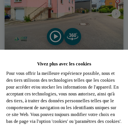
Maison individuelle 3/4 ch. | Ospern | Jost-immo
Vivez plus avec les cookies
Pour vous offrir la meilleure expérience possible, nous et
8540 Redange (Luxembourg)
|
Ref
: 
810
des tiers utilisons des technologies telles que les cookies
pour accéder et/ou stocker les informations de l'appareil. En
acceptant ces technologies, vous nous autorisez, ainsi qu'à
€ 758.000
des tiers, à traiter des données personnelles telles que le
comportement de navigation ou les identifiants uniques sur
ce site Web. Vous pouvez toujours modifier votre choix en
3
1
1
bas de page via l'option 'cookies' ou 'paramètres des cookies'.