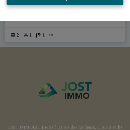
€ 598.000
2
1
1
JOST IMMOBILIER Sàrl 21 rue des tondeurs, L-9570 Wiltz