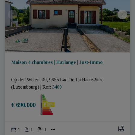
Maison 4 chambres | Harlange | Jost-Immo
Op den Wisen  40, 9655 Lac De La Haute-Sûre 
(Luxembourg)
|
Ref
: 
3409
€ 690.000
4
1
1