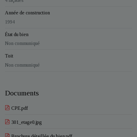
4 façades
Année de construction
1994
État du bien
Non communiqué
Toit
Non communiqué
Documents
CPE.pdf
301_etage0.jpg
Brochure détaillée du bien.pdf