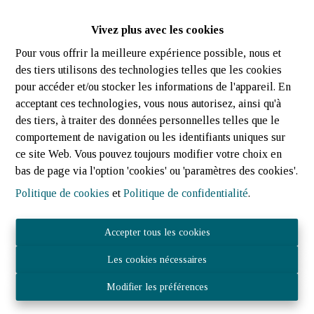
privatif.
Vivez plus avec les cookies
D'un point de vue technique
, Parlophone, fenêtres Velux avec
Pour vous offrir la meilleure expérience possible, nous et
du double vitrage et des stores occultants, système de
des tiers utilisons des technologies telles que les cookies
chauffage central au mazout par radiateurs.
pour accéder et/ou stocker les informations de l'appareil. En
acceptant ces technologies, vous nous autorisez, ainsi qu'à
Frais mensuels de copropriété
: +/- 250€ (chauffage, eau,
des tiers, à traiter des données personnelles telles que le
entretien des communs).
comportement de navigation ou les identifiants uniques sur
ce site Web. Vous pouvez toujours modifier votre choix en
Situation
: Troisvierges (2 min), Weiswampach (6 min),
bas de page via l'option 'cookies' ou 'paramètres des cookies'.
crèches, lycée, Wiltz (25 min), Clervaux (20 min), Marnach (17
Politique de cookies
et
Politique de confidentialité
.
min).
Visite virtuelle
:
https://servisco.be/virtualtour/jost-immo/13646
Accepter tous les cookies
Vidéo de présentation :
https://www.youtube.com/watch?
Les cookies nécessaires
v=yYtIX3ubO50
Modifier les préférences
Nous sommes à votre entière disposition pour toutes