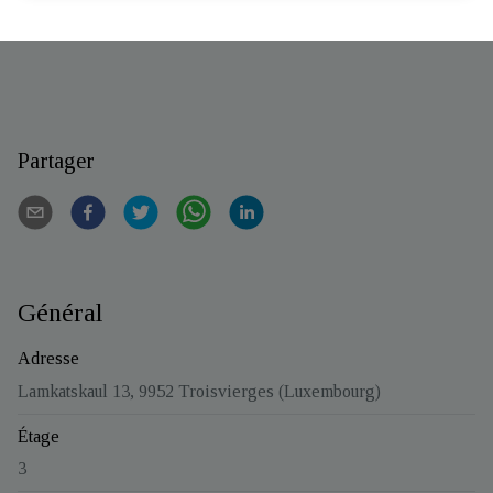
informations complémentaires par téléphone au
+352.26.95.04.03 ou par mail
.
info@jost-immo.com
Partager
Général
Adresse
Lamkatskaul 13, 9952 Troisvierges (Luxembourg)
Étage
3