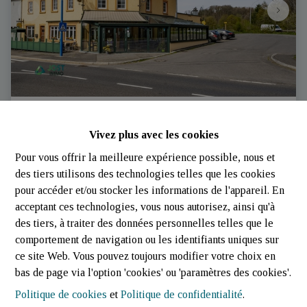
Restaurant à vendre à Nothum | Restaurant avec
Vivez plus avec les cookies
logement à vendre | Jost Immo |
Pour vous offrir la meilleure expérience possible, nous et
Beiwenerstrooss 19, 9678  Nothum (Luxembourg)
|
des tiers utilisons des technologies telles que les cookies
Ref
: 
3396
pour accéder et/ou stocker les informations de l'appareil. En
€ 1.400.000
acceptant ces technologies, vous nous autorisez, ainsi qu'à
des tiers, à traiter des données personnelles telles que le
comportement de navigation ou les identifiants uniques sur
707 m²
868 m²
16
ce site Web. Vous pouvez toujours modifier votre choix en
bas de page via l'option 'cookies' ou 'paramètres des cookies'.
Politique de cookies
et
Politique de confidentialité
.