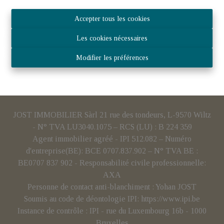
Accepter tous les cookies
Les cookies nécessaires
Modifier les préférences
JOST IMMOBILIER Sàrl 21 rue des tondeurs, L-9570 Wiltz
- N° TVA LU3040.1075 – RCS (LU) : B 224 359
Agent immobilier agréé - IPI 512.082 – Numéro
d'entreprise(BE): BCE 0707.837.902 – N° TVA BE :
BE0707 837 902 - Responsabilité civile professionnelle:
AXA
Personne de contact anti-blanchiment : Yohan JOST
Soumis au code de déontologie IPI:
https://www.ipi.be
Instance de contrôle : IPI - rue du Luxembourg 16b - 1000
Bruxelles