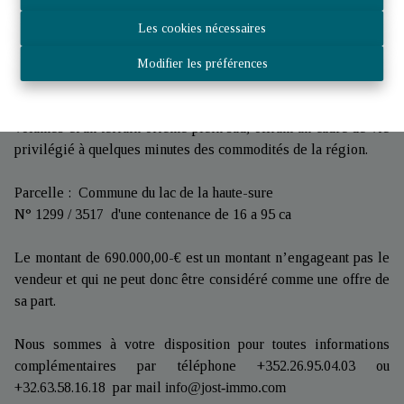
Technique : chauffage central au mazout avec radiateurs, poêle
Les cookies nécessaires
à pellets apportant un confort supplémentaire, châssis en bois
avec double vitrage. La maison a bénéficié de rénovations
Modifier les préférences
partielles en 2018.
Cette propriété combine le calme de la campagne, de beaux
volumes et un terrain orienté plein sud, offrant un cadre de vie
privilégié à quelques minutes des commodités de la région.
Parcelle : Commune du lac de la haute-sure
N° 1299 / 3517 d'une contenance de 16 a 95 ca
Le montant de 690.000,00-€ est un montant n’engageant pas le
vendeur et qui ne peut donc être considéré comme une offre de
sa part.
Nous sommes à votre disposition pour toutes informations
complémentaires par téléphone +352.26.95.04.03 ou
+32.63.58.16.18 par mail
info@jost-immo.com