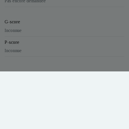
Pas encore demandée
G-score
Inconnue
P-score
Inconnue
Énergie
Certificat électrique
Pas encore demandé(e)