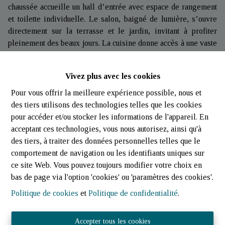
chaussée accueille un hall d’entrée avec espace de rangement
et toilette individuelle. Le salon, baigné de lumière, s’ouvre
directement sur la terrasse et le jardin, invitant à profiter
pleinement des beaux jours. La cuisine donne accès à une vaste
véranda de 34 m², véritable pièce de vie supplémentaire offrant
une vue dégagée sur l’extérieur. Un bureau pouvant également
Vivez plus avec les cookies
faire office de chambre ainsi qu’un débarras complètent ce
niveau.
Pour vous offrir la meilleure expérience possible, nous et
des tiers utilisons des technologies telles que les cookies
À l’étage, le hall de nuit dessert trois chambres de 13 m², 12
pour accéder et/ou stocker les informations de l'appareil. En
m² et 10 m². La chambre principale bénéficie d’un dressing
acceptant ces technologies, vous nous autorisez, ainsi qu'à
privatif de 7 m². Une salle de bain vient compléter cet espace
des tiers, à traiter des données personnelles telles que le
dédié à la vie de famille.
comportement de navigation ou les identifiants uniques sur
Sous la toiture, un grenier offre un espace de stockage
ce site Web. Vous pouvez toujours modifier votre choix en
appréciable. Le sous-sol dispose de deux garages, d’une
bas de page via l'option 'cookies' ou 'paramètres des cookies'.
buanderie, du local technique ainsi que de plusieurs espaces de
Politique de cookies
et
Politique de confidentialité
.
rangement permettant de répondre aux besoins d’une famille
active.
Accepter tous les cookies