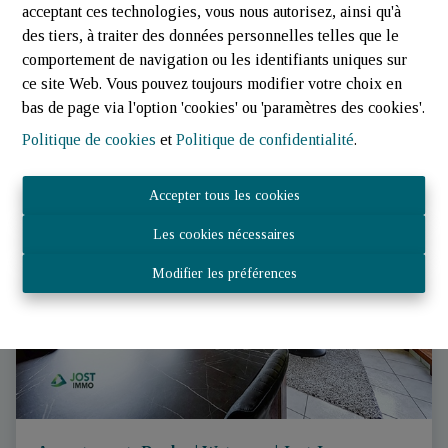
€ 598.000
acceptant ces technologies, vous nous autorisez, ainsi qu'à
des tiers, à traiter des données personnelles telles que le
comportement de navigation ou les identifiants uniques sur
ce site Web. Vous pouvez toujours modifier votre choix en
2
1
1
bas de page via l'option 'cookies' ou 'paramètres des cookies'.
Politique de cookies
et
Politique de confidentialité
.
Accepter tous les cookies
Les cookies nécessaires
Modifier les préférences