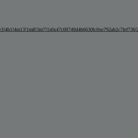
3!4b1!4m13!1m8!3m7!1s0x47c00749d4b6630b:0xe792ab2c7fef736!2