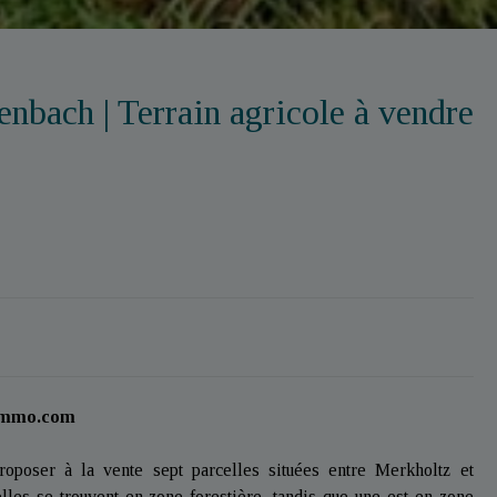
enbach | Terrain agricole à vendre
-immo.com
poser à la vente sept parcelles situées entre Merkholtz et
les se trouvent en zone forestière, tandis que une est en zone