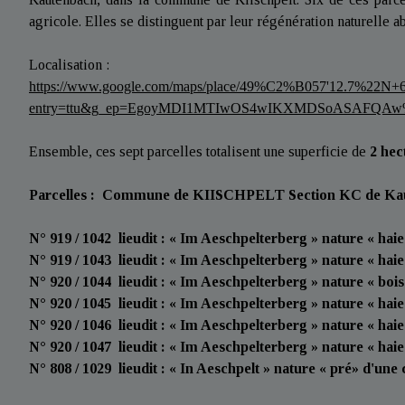
agricole. Elles se distinguent par leur régénération naturelle 
Localisation :
https://www.google.com/maps/place/49%C2%B057'12.7%22N+
entry=ttu&g_ep=EgoyMDI1MTIwOS4wIKXMDSoASAFQA
Ensemble, ces sept parcelles totalisent une superficie de
2 hec
Parcelles : Commune de KIISCHPELT Section KC de Ka
N° 919 / 1042 lieudit : « Im Aeschpelterberg » nature « hai
N° 919 / 1043 lieudit : « Im Aeschpelterberg » nature « hai
N° 920 / 1044 lieudit : « Im Aeschpelterberg » nature « boi
N° 920 / 1045 lieudit : « Im Aeschpelterberg » nature « hai
N° 920 / 1046 lieudit : « Im Aeschpelterberg » nature « hai
N° 920 / 1047 lieudit : « Im Aeschpelterberg » nature « hai
N° 808 / 1029 lieudit : « In Aeschpelt » nature « pré» d'une