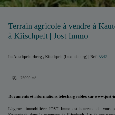
Terrain agricole à vendre à Kaut
à Kiischpelt | Jost Immo
Im Aeschpelterberg , Kiischpelt (Luxembourg)
|
Ref:
3342
25990 m²
Documents et informations téléchargeables sur www.jost
L'agence immobilière JOST Immo est heureuse de vous pro
Kautenbach, dans la commune de Kiischpelt. Six de ces parcel