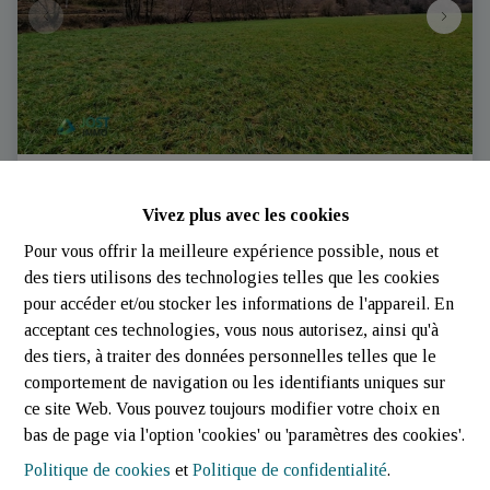
Terrain agricole à vendre à Kautenbach | Terrain
Vivez plus avec les cookies
agricole à vendre à Kiischpelt | Jost Immo
Pour vous offrir la meilleure expérience possible, nous et
Im Aeschpelterberg ,  Kiischpelt (Luxembourg)
|
des tiers utilisons des technologies telles que les cookies
Ref
: 
3342
pour accéder et/ou stocker les informations de l'appareil. En
€ 149.000
acceptant ces technologies, vous nous autorisez, ainsi qu'à
des tiers, à traiter des données personnelles telles que le
comportement de navigation ou les identifiants uniques sur
25990 m²
ce site Web. Vous pouvez toujours modifier votre choix en
bas de page via l'option 'cookies' ou 'paramètres des cookies'.
Politique de cookies
et
Politique de confidentialité
.