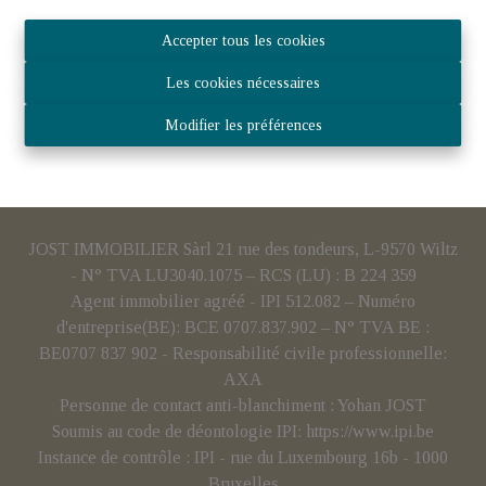
Accepter tous les cookies
Les cookies nécessaires
Modifier les préférences
JOST IMMOBILIER Sàrl 21 rue des tondeurs, L-9570 Wiltz
- N° TVA LU3040.1075 – RCS (LU) : B 224 359
Agent immobilier agréé - IPI 512.082 – Numéro
d'entreprise(BE): BCE 0707.837.902 – N° TVA BE :
BE0707 837 902 - Responsabilité civile professionnelle:
AXA
Personne de contact anti-blanchiment : Yohan JOST
Soumis au code de déontologie IPI:
https://www.ipi.be
Instance de contrôle : IPI - rue du Luxembourg 16b - 1000
Bruxelles