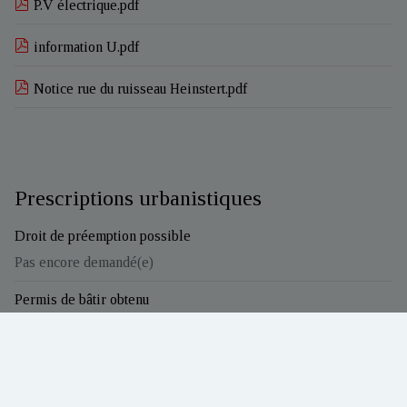
P.V électrique.pdf
information U.pdf
Notice rue du ruisseau Heinstert.pdf
Prescriptions urbanistiques
Droit de préemption possible
Pas encore demandé(e)
Permis de bâtir obtenu
Pas encore demandé(e)
Citation pour infraction urbanistique
Pas encore demandé(e)