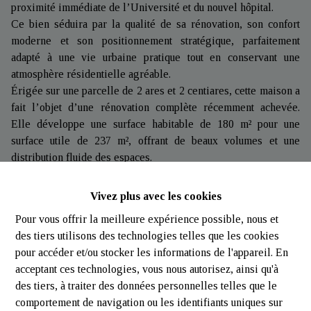
proximité immédiate de l’Université et du nouvel hôpital.
Ce bien séduira par la qualité de sa rénovation, son confort
moderne et son positionnement stratégique, parfaitement
adapté à une vie urbaine pratique tout en conservant une
atmosphère résidentielle agréable.
Érigée sur une parcelle de 2 ares et 2 centiares, cette maison a
fait l’objet d’une rénovation complète récemment achevée.
Elle développe une surface habitable de 180 m² pour une
surface utile de 237 m², offrant de beaux volumes et une
distribution fluide des espaces.
Composition :
Vivez plus avec les cookies
Pour vous offrir la meilleure expérience possible, nous et
Rez-de-chaussée :
des tiers utilisons des technologies telles que les cookies
Un hall d’entrée avec rangements intégrés mène vers une
pour accéder et/ou stocker les informations de l'appareil. En
toilette individuelle, puis vers un vaste espace de vie lumineux
acceptant ces technologies, vous nous autorisez, ainsi qu'à
comprenant le salon, la salle à manger et la cuisine ouverte. De
des tiers, à traiter des données personnelles telles que le
larges baies vitrées permettent un accès direct au jardin,
comportement de navigation ou les identifiants uniques sur
apportant une belle luminosité naturelle et une agréable