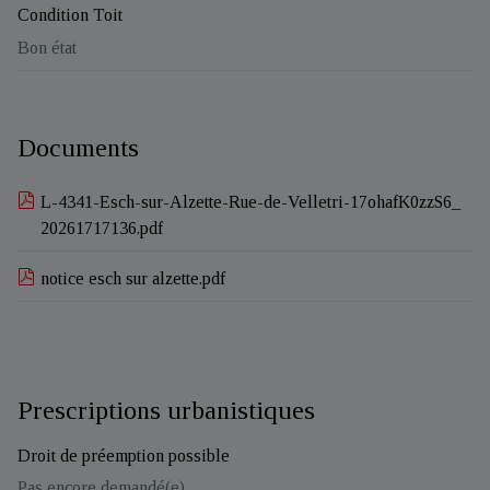
Condition Toit
Bon état
Documents
L-4341-Esch-sur-Alzette-Rue-de-Velletri-17ohafK0zzS6_
20261717136.pdf
notice esch sur alzette.pdf
Prescriptions urbanistiques
Droit de préemption possible
Pas encore demandé(e)