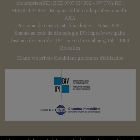
d'entreprise(BE): BCE 0707.837.902 – N° TVA BE :
BE0707 837 902 - Responsabilité civile professionnelle:
AXA
Personne de contact anti-blanchiment : Yohan JOST
Soumis au code de déontologie IPI:
https://www.ipi.be
Instance de contrôle : IPI - rue du Luxembourg 16b - 1000
Bruxelles
Charte vie privée
Conditions générales d'utilisation