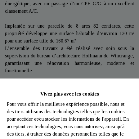
énergétique, avec un passage d’un CPE G/G à un excellent
classement A/C.
Implantée sur une parcelle de 8 ares 82 centiares, cette
propriété développe une surface habitable d’environ 120 m²
pour une surface utile de 160,67 m².
L’ensemble des travaux a été réalisé avec soin sous la
supervision du bureau d’architecture Hoffmann de Wincrange,
garantissant une rénovation harmonieuse, moderne et
fonctionnelle.
Rénovations et performances énergétiques
Vivez plus avec les cookies
Depuis 2018, la maison a bénéficié d’importants travaux visant
à améliorer aussi bien le confort que l’efficacité énergétique
Pour vous offrir la meilleure expérience possible, nous et
du bâtiment.
des tiers utilisons des technologies telles que les cookies
Parmi les transformations réalisées, on retrouve l’installation
pour accéder et/ou stocker les informations de l'appareil. En
d’une pompe à chaleur avec chauffage au sol, la réalisation
acceptant ces technologies, vous nous autorisez, ainsi qu'à
d’une nouvelle chape, le remplacement complet des châssis,
des tiers, à traiter des données personnelles telles que le