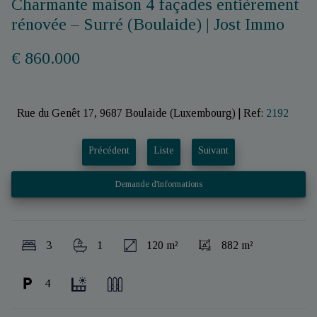
Charmante maison 4 façades entièrement
rénovée – Surré (Boulaide) | Jost Immo
€ 860.000
Rue du Genêt 17, 9687 Boulaide (Luxembourg)
|
Ref:
2192
Précédent
Liste
Suivant
Demande d'informations
3
1
120 m²
882 m²
4