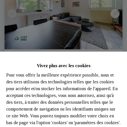
Appartement -Duplex | Watrange | Jost-Immo
Vivez plus avec les cookies
Pour vous offrir la meilleure expérience possible, nous et
Rue Abbé Welter 6, 9660 Lac De La Haute-Sûre 
des tiers utilisons des technologies telles que les cookies
(Luxembourg)
|
Ref
: 
3271
pour accéder et/ou stocker les informations de l'appareil. En
acceptant ces technologies, vous nous autorisez, ainsi qu'à
€ 275.000
des tiers, à traiter des données personnelles telles que le
comportement de navigation ou les identifiants uniques sur
ce site Web. Vous pouvez toujours modifier votre choix en
1
1
61 m²
bas de page via l'option 'cookies' ou 'paramètres des cookies'.