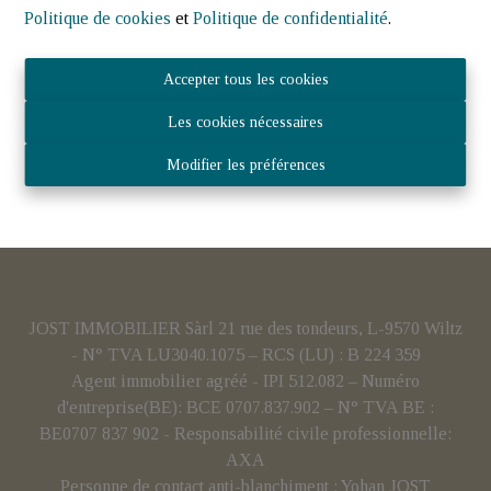
Politique de cookies
et
Politique de confidentialité
.
Accepter tous les cookies
Les cookies nécessaires
Modifier les préférences
JOST IMMOBILIER Sàrl 21 rue des tondeurs, L-9570 Wiltz
- N° TVA LU3040.1075 – RCS (LU) : B 224 359
Agent immobilier agréé - IPI 512.082 – Numéro
d'entreprise(BE): BCE 0707.837.902 – N° TVA BE :
BE0707 837 902 - Responsabilité civile professionnelle:
AXA
Personne de contact anti-blanchiment : Yohan JOST