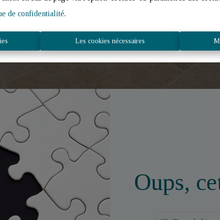
ue de confidentialité
.
Faire estimer mon bien
ies
Les cookies nécessaires
Mo
Oups, cet