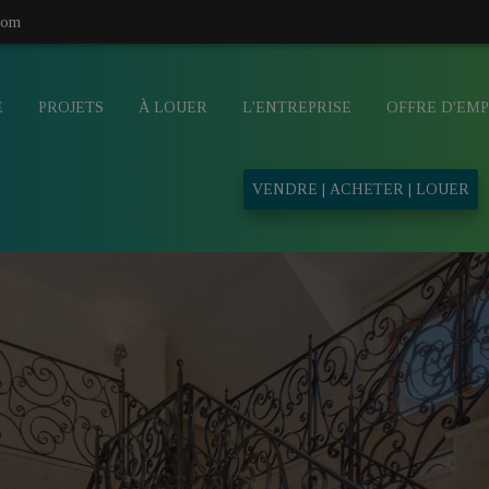
com
E
PROJETS
À LOUER
L'ENTREPRISE
OFFRE D'EMP
VENDRE | ACHETER | LOUER