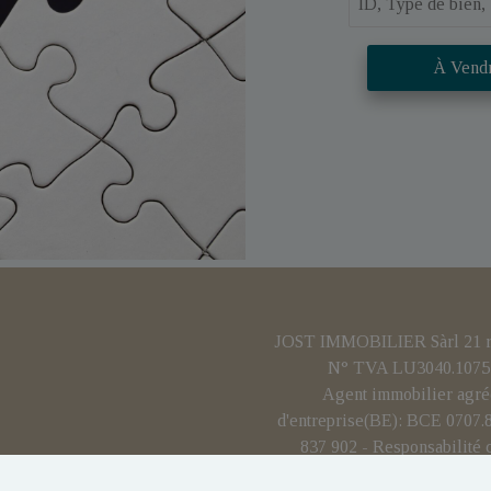
À Vend
JOST IMMOBILIER Sàrl 21 rue
N° TVA LU3040.1075 
Agent immobilier agré
d'entreprise(BE): BCE 0707
837 902 - Responsabilité 
Personne de contact ant