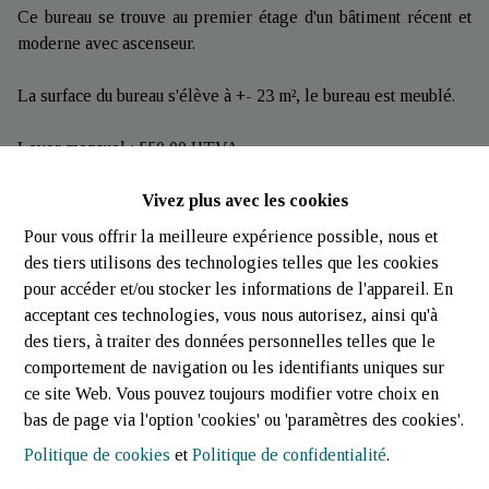
Ce bureau se trouve au premier étage d'un bâtiment récent et
moderne avec ascenseur.
La surface du bureau s'élève à +- 23 m², le bureau est meublé.
Loyer mensuel : 550,00 HTVA
Charges mensuels: 100 HTVA (l'eau chaud/froid, chauffage,
Vivez plus avec les cookies
l'électricité, internet, WiFi et charges communes de
l'immeuble)
Pour vous offrir la meilleure expérience possible, nous et
Caution : 1.100,00
des tiers utilisons des technologies telles que les cookies
Frais d'agence : 643,50 TTC
pour accéder et/ou stocker les informations de l'appareil. En
acceptant ces technologies, vous nous autorisez, ainsi qu'à
Locaux communs : WC et kitchenette / réfectoire.
des tiers, à traiter des données personnelles telles que le
comportement de navigation ou les identifiants uniques sur
DISPONIBILITE IMMEDIATE
ce site Web. Vous pouvez toujours modifier votre choix en
bas de page via l'option 'cookies' ou 'paramètres des cookies'.
Nous sommes à votre disposition pour toutes informations
Politique de cookies
et
Politique de confidentialité
.
complémentaires par téléphone +352.26.95.04.03 ou par mail
info@jost-immo.com