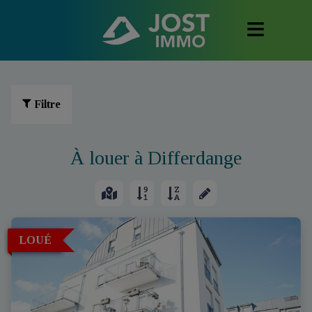
Filtre
À louer à Differdange
LOUÉ