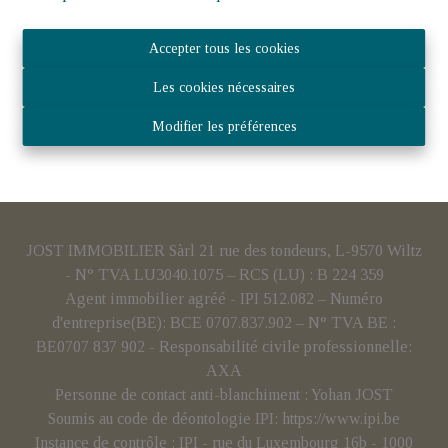
Accepter tous les cookies
Les cookies nécessaires
Modifier les préférences
JOST IMMOBILIER Sàrl 21 rue des tondeurs, L-9570 Wiltz
- N° TVA LU3040.1075 – RCS (LU) : B 224 359
Agent immobilier agréé - IPI 512.082 – Numéro
d'entreprise(BE): BCE 0707.837.902 – N° TVA BE :
BE0707 837 902 - Responsabilité civile professionnelle:
AXA
Personne de contact anti-blanchiment : Yohan JOST
Soumis au code de déontologie IPI:
https://www.ipi.be
Instance de contrôle : IPI - rue du Luxembourg 16b - 1000