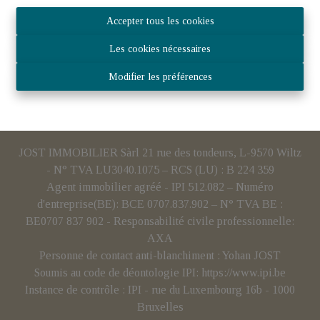
Accepter tous les cookies
Les cookies nécessaires
Modifier les préférences
JOST IMMOBILIER Sàrl 21 rue des tondeurs, L-9570 Wiltz
- N° TVA LU3040.1075 – RCS (LU) : B 224 359
Agent immobilier agréé - IPI 512.082 – Numéro
d'entreprise(BE): BCE 0707.837.902 – N° TVA BE :
BE0707 837 902 - Responsabilité civile professionnelle:
AXA
Personne de contact anti-blanchiment : Yohan JOST
Soumis au code de déontologie IPI:
https://www.ipi.be
Instance de contrôle : IPI - rue du Luxembourg 16b - 1000
Bruxelles