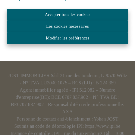
Accepter tous les cookies
Les cookies nécessaires
Modifier les préférences
JOST IMMOBILIER Sàrl 21 rue des tondeurs, L-9570 Wiltz
- N° TVA LU3040.1075 – RCS (LU) : B 224 359
Agent immobilier agréé - IPI 512.082 – Numéro
d'entreprise(BE): BCE 0707.837.902 – N° TVA BE :
BE0707 837 902 - Responsabilité civile professionnelle:
AXA
Personne de contact anti-blanchiment : Yohan JOST
Soumis au code de déontologie IPI:
https://www.ipi.be
Instance de contrôle : IPI - rue du Luxembourg 16b - 1000