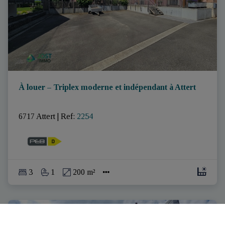
À louer – Triplex moderne et indépendant à Attert
6717 Attert
|
Ref
: 
2254
3
1
200 m²
LOUÉ