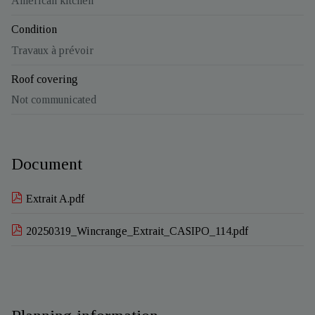
American kitchen
Condition
Travaux à prévoir
Roof covering
Not communicated
Document
Extrait A.pdf
20250319_Wincrange_Extrait_CASIPO_114.pdf