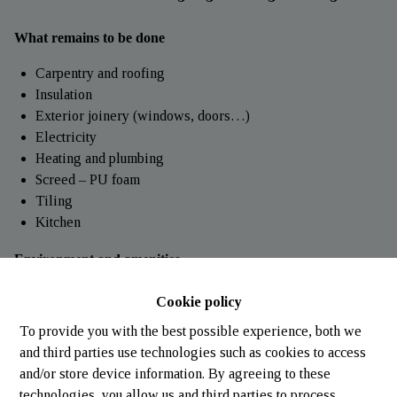
What remains to be done
Carpentry and roofing
Insulation
Exterior joinery (windows, doors…)
Electricity
Heating and plumbing
Screed – PU foam
Tiling
Kitchen
Environment and amenities
This house is located in
Schimpach (Wincrange)
, on a
Cookie policy
generous plot of land, ideal for enjoying peace and quiet while
remaining close to essential services.
To provide you with the best possible experience, both we
and third parties use technologies such as cookies to access
Just 10 minutes from’, a shopping center
open 7 days a
and/or store device information. By agreeing to these
week
(convenient for last-minute purchases).
technologies, you allow us and third parties to process