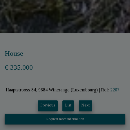
House
€ 335.000
Haaptstrooss 84, 9684 Wincrange (Luxembourg)
|
Ref:
2207
Previous
List
Next
Request more information