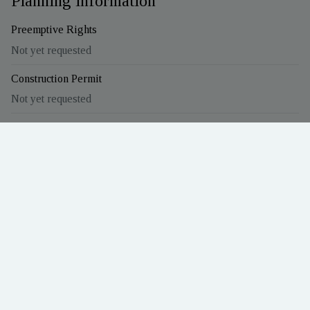
Planning information
Preemptive Rights
Not yet requested
Construction Permit
Not yet requested
Summons Issued
Not yet requested
Allotment Permit
Not yet requested
Destination
Not yet requested
G-score