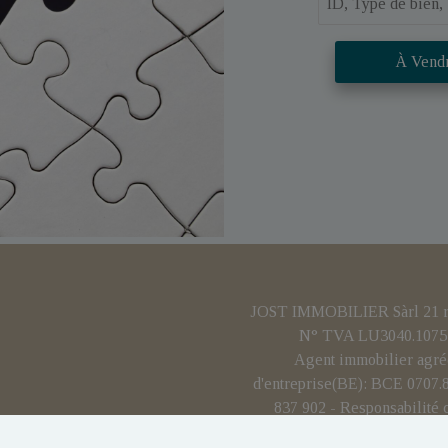
À Vend
JOST IMMOBILIER Sàrl 21 rue
N° TVA LU3040.1075 
Agent immobilier agré
d'entreprise(BE): BCE 0707
837 902 - Responsabilité 
Personne de contact ant