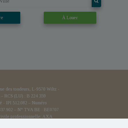
re
À Louer
 des tondeurs, L-9570 Wiltz -
– RCS (LU) : B 224 359
é - IPI 512.082 – Numéro
.837.902 – N° TVA BE : BE0707
civile professionnelle: AXA
i-blanchiment : Yohan JOST