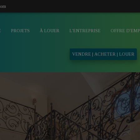
com
E
PROJETS
À LOUER
L'ENTREPRISE
OFFRE D'EMP
VENDRE | ACHETER | LOUER