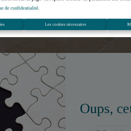
ue de confidentialité
.
Faire estimer mon bien
ies
Les cookies nécessaires
Mo
Oups, cet