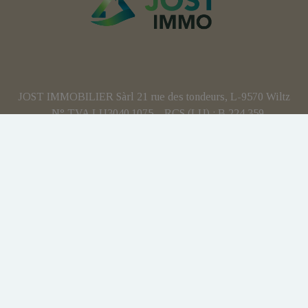
JOST IMMOBILIER Sàrl 21 rue des tondeurs, L-9570 Wiltz
- N° TVA LU3040.1075 – RCS (LU) : B 224 359
Agent immobilier agréé - IPI 512.082 – Numéro
d'entreprise(BE): BCE 0707.837.902 – N° TVA BE :
BE0707 837 902 - Responsabilité civile professionnelle:
AXA
Personne de contact anti-blanchiment : Yohan JOST
Soumis au code de déontologie IPI:
https://www.ipi.be
Instance de contrôle : IPI - rue du Luxembourg 16b - 1000
Bruxelles
Charte vie privée
Conditions générales d'utilisation