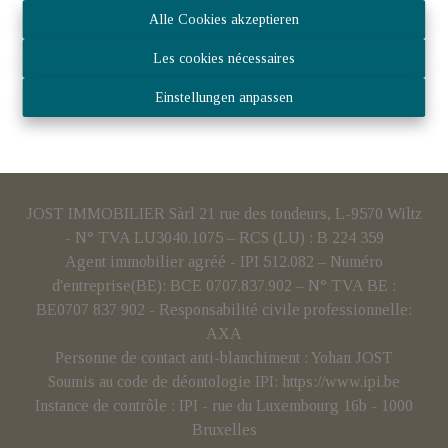
Alle Cookies akzeptieren
Les cookies nécessaires
Einstellungen anpassen
JOST IMMOBILIER Sàrl 21 rue des tondeurs, L-9570 Wiltz
- N° TVA LU3040.1075 – RCS (LU) : B 224 359
Agent immobilier agréé - IPI 512.082 – Numéro
d'entreprise(BE): BCE 0707.837.902 – N° TVA BE :
BE0707 837 902 - Responsabilité civile professionnelle:
AXA
Personne de contact anti-blanchiment : Yohan JOST
Soumis au code de déontologie IPI:
https://www.ipi.be
Instance de contrôle : IPI - rue du Luxembourg 16b - 1000
Bruxelles