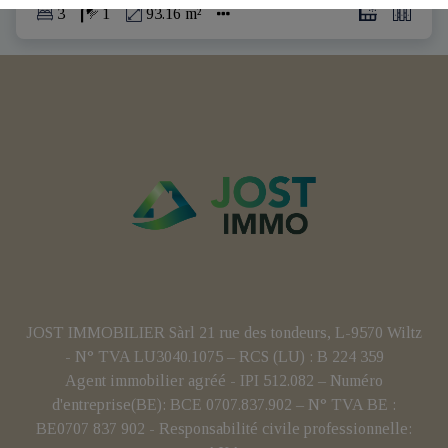
3
1
93.16 m²
JOST IMMOBILIER Sàrl 21 rue des tondeurs, L-9570 Wiltz
- N° TVA LU3040.1075 – RCS (LU) : B 224 359
Agent immobilier agréé - IPI 512.082 – Numéro
d'entreprise(BE): BCE 0707.837.902 – N° TVA BE :
BE0707 837 902 - Responsabilité civile professionnelle: