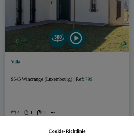
Villa
9645 Wincrange (Luxembourg)
|
Ref
: 
799
4
1
1
Cookie-Richtlinie