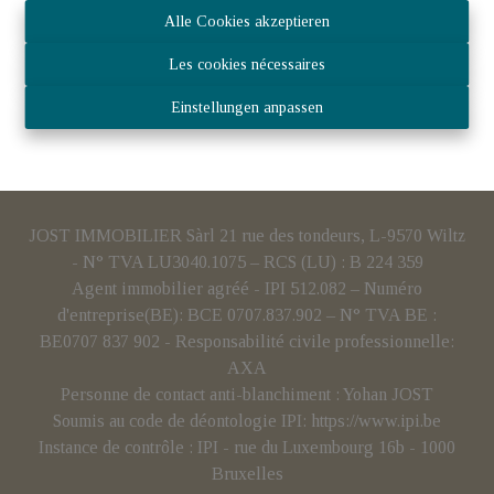
Alle Cookies akzeptieren
Les cookies nécessaires
Einstellungen anpassen
JOST IMMOBILIER Sàrl 21 rue des tondeurs, L-9570 Wiltz
- N° TVA LU3040.1075 – RCS (LU) : B 224 359
Agent immobilier agréé - IPI 512.082 – Numéro
d'entreprise(BE): BCE 0707.837.902 – N° TVA BE :
BE0707 837 902 - Responsabilité civile professionnelle:
AXA
Personne de contact anti-blanchiment : Yohan JOST
Soumis au code de déontologie IPI:
https://www.ipi.be
Instance de contrôle : IPI - rue du Luxembourg 16b - 1000
Bruxelles