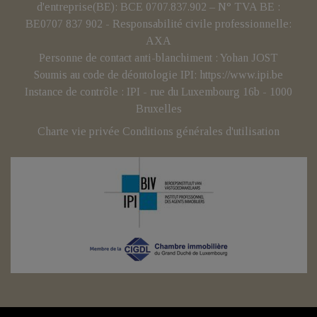
d'entreprise(BE): BCE 0707.837.902 – N° TVA BE :
BE0707 837 902 - Responsabilité civile professionnelle:
AXA
Personne de contact anti-blanchiment : Yohan JOST
Soumis au code de déontologie IPI:
https://www.ipi.be
Instance de contrôle : IPI - rue du Luxembourg 16b - 1000
Bruxelles
Charte vie privée
Conditions générales d'utilisation