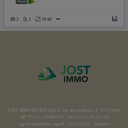
2
1
70 m²
JOST IMMOBILIER Sàrl 21 rue des tondeurs, L-9570 Wiltz
- N° TVA LU3040.1075 – RCS (LU) : B 224 359
Agent immobilier agréé - IPI 512.082 – Numéro