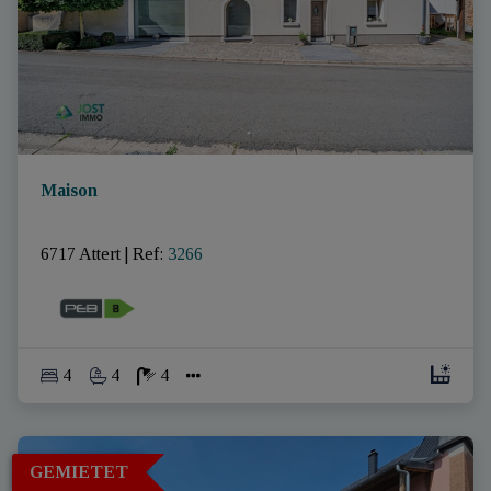
Maison
6717 Attert
|
Ref
: 
3266
4
4
4
GEMIETET