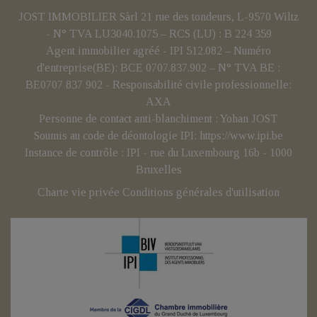
JOST IMMOBILIER Sàrl 21 rue des tondeurs, L-9570 Wiltz
- N° TVA LU3040.1075 – RCS (LU) : B 224 359
Agent immobilier agréé - IPI 512.082 – Numéro
d'entreprise(BE): BCE 0707.837.902 – N° TVA BE :
BE0707 837 902 - Responsabilité civile professionnelle:
AXA
Personne de contact anti-blanchiment : Yohan JOST
Soumis au code de déontologie IPI:
https://www.ipi.be
Instance de contrôle : IPI - rue du Luxembourg 16b - 1000
Bruxelles
Charte vie privée
Conditions générales d'utilisation