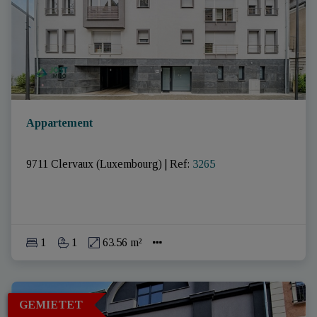
Appartement
9711 Clervaux (Luxembourg)
|
Ref
: 
3265
1
1
63.56 m²
GEMIETET