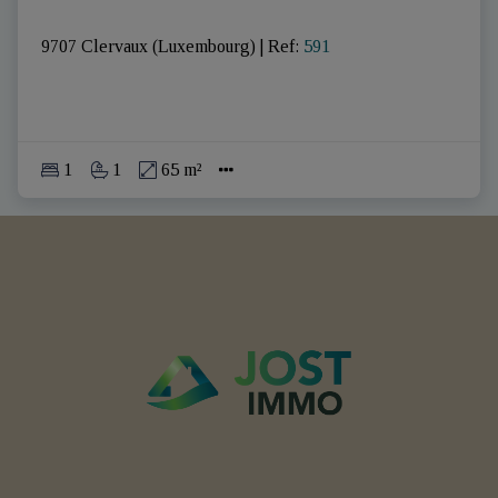
9707 Clervaux (Luxembourg)
|
Ref
: 
591
1
1
65 m²