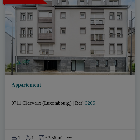
Appartement
9711 Clervaux (Luxembourg)
|
Ref
: 
3265
1
1
63.56 m²