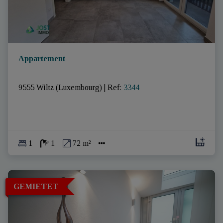
Appartement
9555 Wiltz (Luxembourg)
|
Ref
: 
3344
1
1
72 m²
GEMIETET