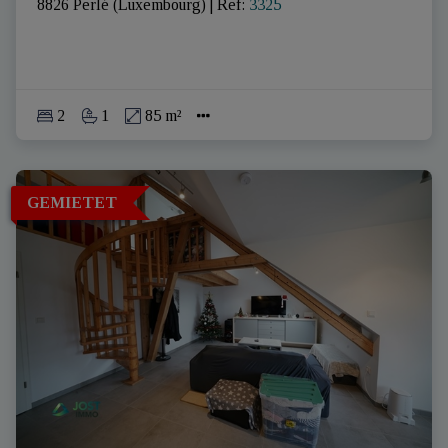
8826 Perlé (Luxembourg)
|
Ref
: 
3325
2
1
85 m²
GEMIETET