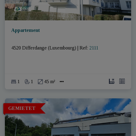
Appartement
4520 Differdange (Luxembourg)
|
Ref
: 
2111
1
1
45 m²
GEMIETET