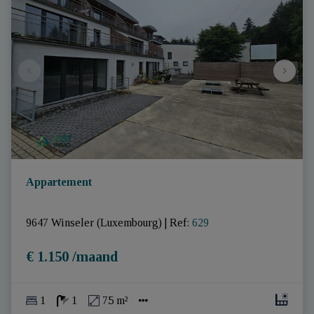
Appartement
9647 Winseler (Luxembourg)
|
Ref
: 
629
€ 1.150 /maand
1
1
75 m²