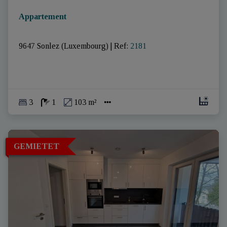
Appartement
9647 Sonlez (Luxembourg)
|
Ref
: 
2181
3
1
103 m²
GEMIETET