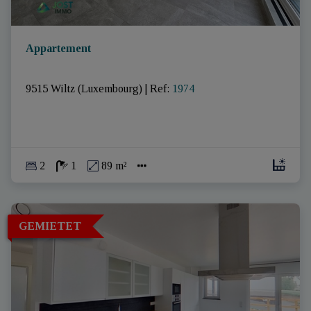
Appartement
9515 Wiltz (Luxembourg)
|
Ref
: 
1974
2
1
89 m²
GEMIETET