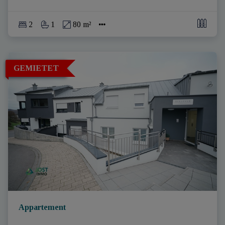
2
1
80 m²
GEMIETET
Appartement