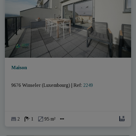
Maison
9676 Winseler (Luxembourg)
|
Ref
: 
2249
2
1
95 m²