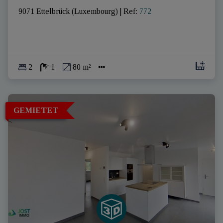
9071 Ettelbrück (Luxembourg)
|
Ref
: 
772
2
1
80 m²
GEMIETET