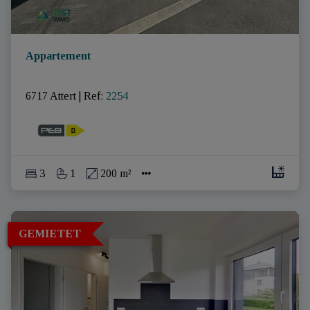
Appartement
6717 Attert
|
Ref
: 
2254
3
1
200 m²
GEMIETET