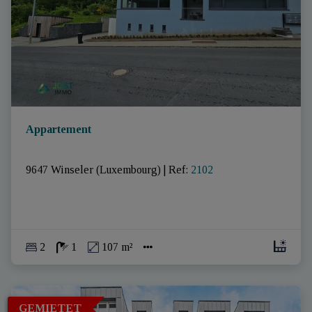
Appartement
9647 Winseler (Luxembourg)
|
Ref
: 
2102
2
1
107 m²
GEMIETET