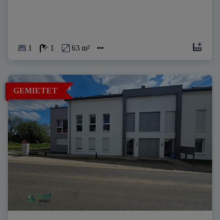
1
1
63 m²
GEMIETET