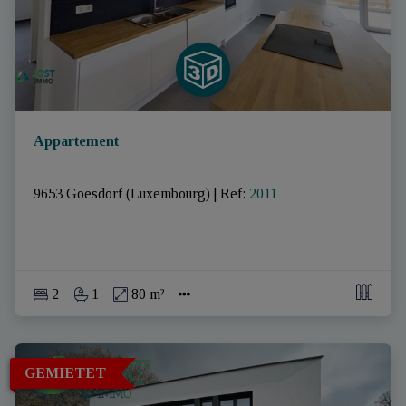
Appartement
9653 Goesdorf (Luxembourg)
|
Ref
: 
2011
2
1
80 m²
GEMIETET