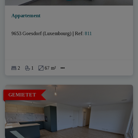
Appartement
9653 Goesdorf (Luxembourg)
|
Ref
: 
811
2
1
67 m²
GEMIETET