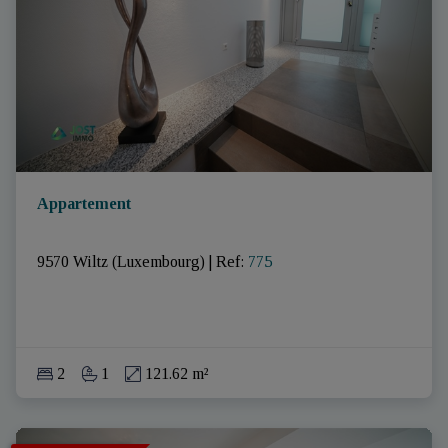
Appartement
9570 Wiltz (Luxembourg)
|
Ref
: 
775
2
1
121.62 m²