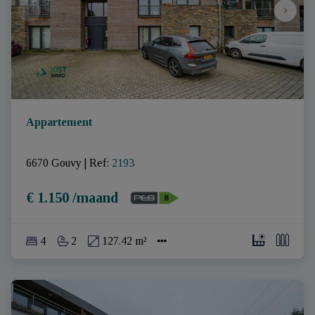
Appartement
6670 Gouvy
|
Ref
: 
2193
€ 1.150 /maand
4
2
127.42 m²