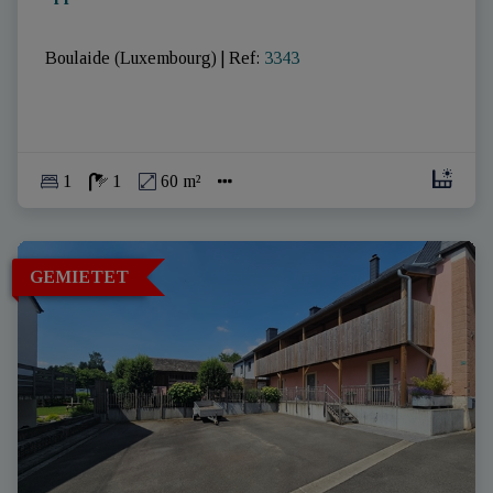
 Boulaide (Luxembourg)
|
Ref
: 
3343
1
1
60 m²
GEMIETET