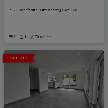
2166 Luxembourg (Luxembourg)
|
Ref
: 
680
2
1
70 m²
GEMIETET