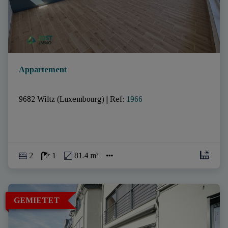
Appartement
9682 Wiltz (Luxembourg)
|
Ref
: 
1966
2
1
81.4 m²
GEMIETET