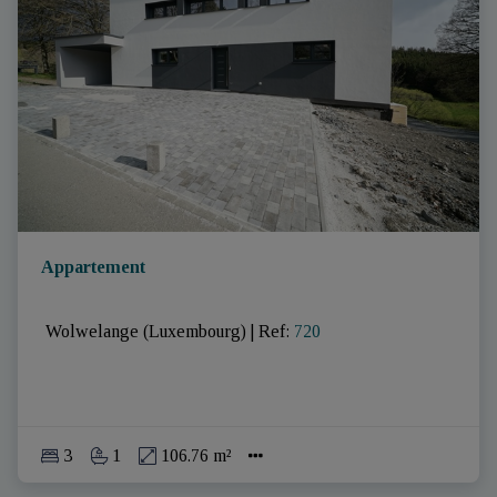
Appartement
 Wolwelange (Luxembourg)
|
Ref
: 
720
3
1
106.76 m²