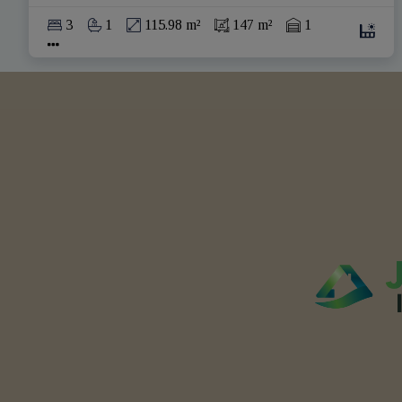
3
1
115.98 m²
147 m²
1