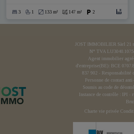
3
1
133 m²
147 m²
2
JOST IMMOBILIER Sàrl 21 rue
N° TVA LU3040.1075 
Agent immobilier agré
d'entreprise(BE): BCE 0707
837 902 - Responsabilité 
Personne de contact ant
Soumis au code de déonto
Instance de contrôle : IPI 
Bru
Charte vie privée
Condit