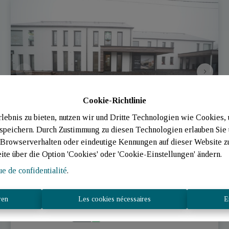
Cookie-Richtlinie
ebnis zu bieten, nutzen wir und Dritte Technologien wie Cookies,
 speichern. Durch Zustimmung zu diesen Technologien erlauben Sie 
rowserverhalten oder eindeutige Kennungen auf dieser Website zu 
Maison
eite über die Option 'Cookies' oder 'Cookie-Einstellungen' ändern.
ue de confidentialité
.
Rue des Deux Laiteries 129 - 130 , 6637 Tintange
|
Ref
: 
2208
ren
Les cookies nécessaires
E
€ 329.000