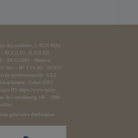
 des tondeurs, L-9570 Wiltz -
– RCS (LU) : B 224 359
é - IPI 512.082 – Numéro
.837.902 – N° TVA BE : BE0707
civile professionnelle: AXA
i-blanchiment : Yohan JOST
logie IPI:
https://www.ipi.be
- rue du Luxembourg 16b - 1000
xelles
ions générales d'utilisation