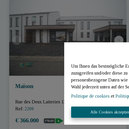
Um Ihnen das bestmögliche Erl
zuzugreifen und/oder diese zu
personenbezogene Daten wie B
Maison
Wahl jederzeit unten auf der S
Politique de cookies
et
Politiq
Rue des Deux Laiteries 129 - 130 , 6637 Tintange
|
Ref
: 
2209
Alle Cookies akzeptie
€ 366.000