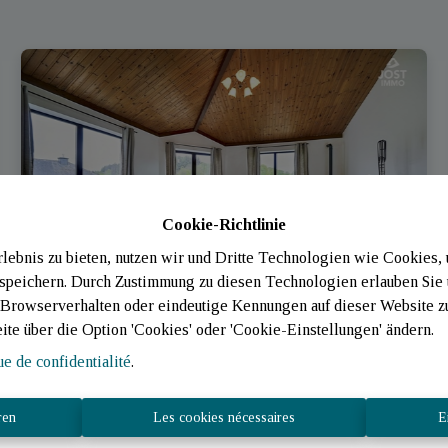
Cookie-Richtlinie
ebnis zu bieten, nutzen wir und Dritte Technologien wie Cookies,
 speichern. Durch Zustimmung zu diesen Technologien erlauben Sie 
rowserverhalten oder eindeutige Kennungen auf dieser Website zu 
eite über die Option 'Cookies' oder 'Cookie-Einstellungen' ändern.
Residence
ue de confidentialité
.
Rue Delt 18, 9657 Lac De La Haute-Sûre (Luxembourg)
ren
Les cookies nécessaires
E
|
Ref
: 
3401