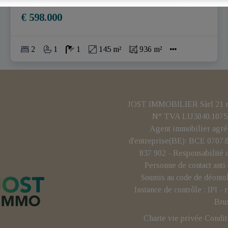
€ 598.000
2
1
1
145 m²
936 m²
JOST IMMOBILIER Sàrl 21 rue
N° TVA LU3040.1075 
Agent immobilier agré
d'entreprise(BE): BCE 0707
837 902 - Responsabilité 
Personne de contact ant
Soumis au code de déonto
Instance de contrôle : IPI 
Bru
Charte vie privée
Condit