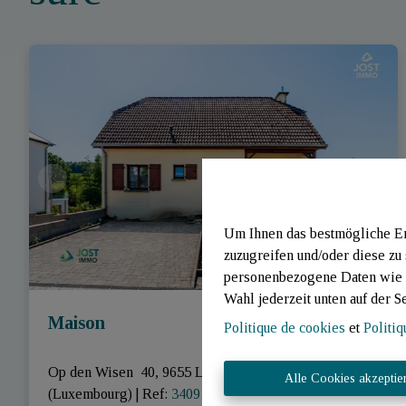
Um Ihnen das bestmögliche Erl
zuzugreifen und/oder diese zu
personenbezogene Daten wie B
Wahl jederzeit unten auf der S
Maison
Politique de cookies
et
Politiq
Op den Wisen  40, 9655 Lac De La Haute-Sûre 
Alle Cookies akzeptie
(Luxembourg)
|
Ref
: 
3409