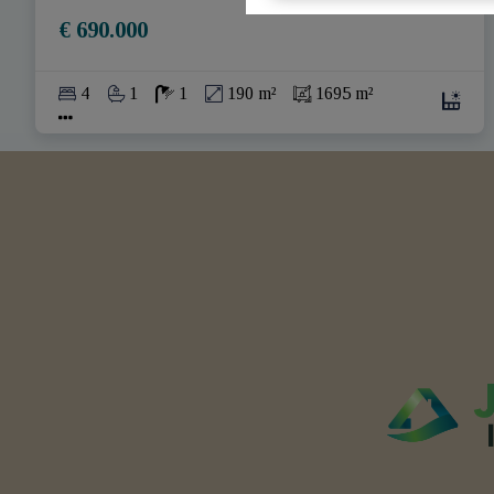
€ 690.000
4
1
1
190 m²
1695 m²