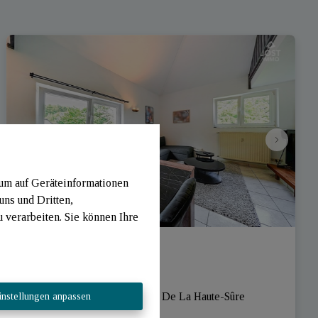
 um auf Geräteinformationen
uns und Dritten,
verarbeiten. Sie können Ihre
Appartement
Rue Abbé Welter 6, 9660 Lac De La Haute-Sûre 
instellungen anpassen
(Luxembourg)
|
Ref
: 
3271