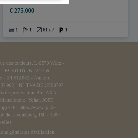
€ 275.000
1
1
61 m²
1
 des tondeurs, L-9570 Wiltz -
– RCS (LU) : B 224 359
é - IPI 512.082 – Numéro
.837.902 – N° TVA BE : BE0707
civile professionnelle: AXA
i-blanchiment : Yohan JOST
logie IPI:
https://www.ipi.be
- rue du Luxembourg 16b - 1000
xelles
ions générales d'utilisation