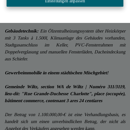
Einstellungen anpassen
Technikraum
.
Es besteht die
Möglichkeit, mindestens 3 Innenparkplätze zu
schaffen.
Gebäudetechnik:
Ein Ölzentralheizungssystem über Heizkörper
mit 3 Tanks à 1.500l, Klimaanlage des Gebäudes vorhanden,
Stadtgasanschluss im Keller, PVC-Fensterrahmen mit
Doppelverglasung und manuellen Fensterläden, Dacheindeckung
aus Schiefer
.
Gewerbeimmobilie in einem städtischen Mischgebiet!
Gemeinde Wiltz, section WA de Wiltz | Numéro 311/3119,
lieu-dit: "Rue Grande-Duchesse Charlotte", place (occupée),
bâtiment commerce, contenant 3 ares 24 centiares
Der Betrag von 1.100.000,00-€ ist eine Verhandlungsbasis, es
handelt sich um einen unverbindlichen Betrag, der nicht als
Angebot des Verkäufers angesehen werden kann.