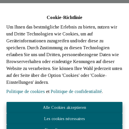
Die Immobilienagentur JOST Immo bietet Ihnen dieses
Geschäftsgebäude im Herzen von Wiltz in der ersten Reihe der
Cookie-Richtlinie
Hauptstraße und neben dem Krankenhaus zum Verkauf an.
Um Ihnen das bestmögliche Erlebnis zu bieten, nutzen wir
Das Gebäude wurde über 30 Jahre lang von einer Bank gemietet
und Dritte Technologien wie Cookies, um auf
und wurde immer gut gepflegt. ausgestattet mit 6 separaten Büros
Geräteinformationen zuzugreifen und/oder diese zu
und einem Open Space und sicherlich viel Potential erstreckt es
speichern. Durch Zustimmung zu diesen Technologien
sich über 4 Etagen.
erlauben Sie uns und Dritten, personenbezogene Daten wie
Hier ist seine Zusammensetzung:
Browserverhalten oder eindeutige Kennungen auf dieser
Website zu verarbeiten. Sie können Ihre Wahl jederzeit unten
Erdgeschoss:
Eingang mit Glasschiebetür, ein offener Empfang
auf der Seite über die Option 'Cookies' oder 'Cookie-
bedient die verschiedenen "Büros" und Etagen, 3 separate Büros
Einstellungen' ändern.
und ein separates WC
Erste Etage
:
Open Space mit einer Fläche von 75m², 3 separate
Politique de cookies
et
Politique de confidentialité
.
Büros, 2 Archive, ein separates WC.
Zweiter Stock:
Küchenbereich, 2 Dachbodenbereiche
Alle Cookies akzeptieren
(ausbaufähig), ein separates WC
Im Untergeschoss
:
Besprechungsraum mit 44m², 4 separate
Les cookies nécessaires
Kellerräume, 2 Müllräume, Sanitärbereich (mit WC),