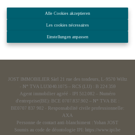
Alle Cookies akzeptieren
Les cookies nécessaires
Einstellungen anpassen
JOST IMMOBILIER Sàrl 21 rue des tondeurs, L-9570 Wiltz
- N° TVA LU3040.1075 – RCS (LU) : B 224 359
Agent immobilier agréé - IPI 512.082 – Numéro
d'entreprise(BE): BCE 0707.837.902 – N° TVA BE :
BE0707 837 902 - Responsabilité civile professionnelle:
AXA
Personne de contact anti-blanchiment : Yohan JOST
Soumis au code de déontologie IPI:
https://www.ipi.be