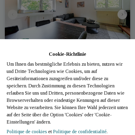
Cookie-Richtlinie
Appartement
Um Ihnen das bestmögliche Erlebnis zu bieten, nutzen wir
und Dritte Technologien wie Cookies, um auf
Geräteinformationen zuzugreifen und/oder diese zu
Rue Abbé Welter 6, 9660 Lac De La Haute-Sûre 
speichern. Durch Zustimmung zu diesen Technologien
(Luxembourg)
|
Ref
: 
3271
erlauben Sie uns und Dritten, personenbezogene Daten wie
€ 275.000
Browserverhalten oder eindeutige Kennungen auf dieser
Website zu verarbeiten. Sie können Ihre Wahl jederzeit unten
auf der Seite über die Option 'Cookies' oder 'Cookie-
1
1
61 m²
Einstellungen' ändern.
Politique de cookies
et
Politique de confidentialité
.