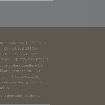
 des tondeurs, L-9570 Wiltz -
– RCS (LU) : B 224 359
é - IPI 512.082 – Numéro
.837.902 – N° TVA BE : BE0707
civile professionnelle: AXA
i-blanchiment : Yohan JOST
logie IPI:
https://www.ipi.be
- rue du Luxembourg 16b - 1000
xelles
ions générales d'utilisation