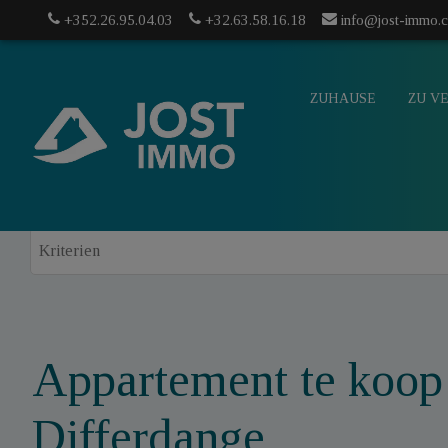
+352.26.95.04.03
+32.63.58.16.18
info@jost-immo.
ZUHAUSE
ZU V
Appartement te koop
info@jost-
Differdange
mo.com