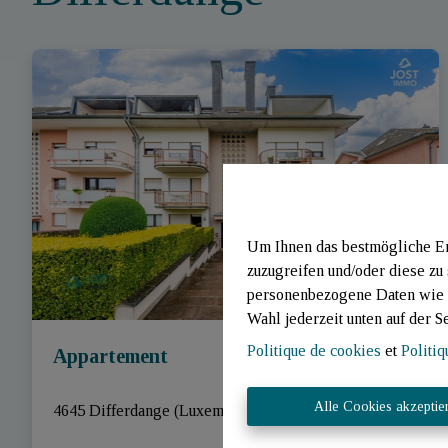
Um Ihnen das bestmögliche Erl
zuzugreifen und/oder diese zu
personenbezogene Daten wie B
Wahl jederzeit unten auf der S
Politique de cookies
et
Politiq
Appartement
Alle Cookies akzeptie
4645 Differdange (Luxembourg)
|
Ref
: 
2108