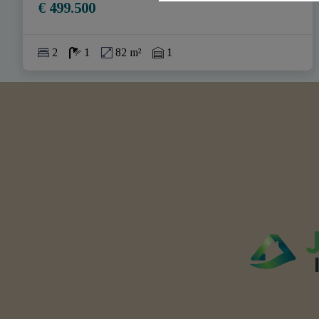
€ 499.500
2
1
82 m²
1