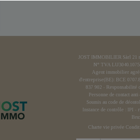
JOST IMMOBILIER Sàrl 21 rue
N° TVA LU3040.1075 
Agent immobilier agré
d'entreprise(BE): BCE 0707
837 902 - Responsabilité 
Personne de contact ant
Soumis au code de déonto
Instance de contrôle : IPI 
Bru
Charte vie privée
Condit