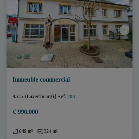
Immeuble commercial
9515  (Luxembourg)
|
Ref
: 
2031
€ 990.000
649 m²
324 m²