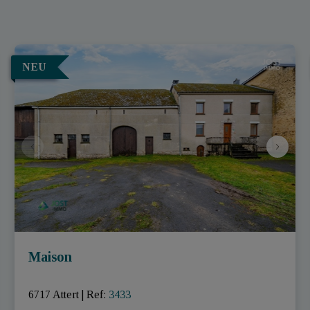
NEU
Maison
6717 Attert
|
Ref
: 
3433