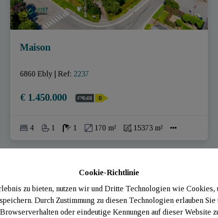
Maison
6860 Ebly
|
Ref
: 
2237
€ 1.450.000
4
1
1
170 m²
15373 m²
Cookie-Richtlinie
ebnis zu bieten, nutzen wir und Dritte Technologien wie Cookies,
 speichern. Durch Zustimmung zu diesen Technologien erlauben Sie 
rowserverhalten oder eindeutige Kennungen auf dieser Website zu 