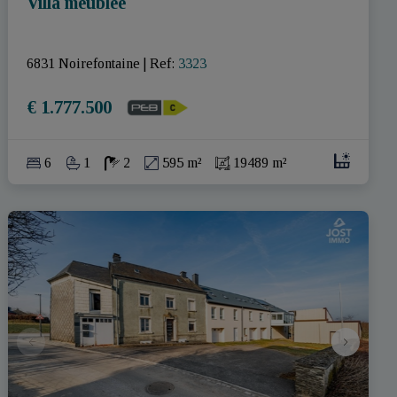
Villa meublée
6831 Noirefontaine
|
Ref
: 
3323
€ 1.777.500
6
1
2
595 m²
19489 m²