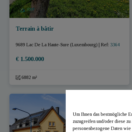
Terrain à bâtir
9689 Lac De La Haute-Sure (Luxembourg)
|
Ref
: 
3364
€ 1.500.000
6882 m²
Um Ihnen das bestmögliche Erl
zuzugreifen und/oder diese zu
personenbezogene Daten wie B