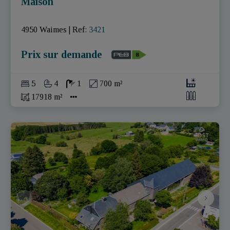
Maison
4950 Waimes
|
Ref
: 
3421
Prix sur demande
5
4
1
700 m²
17918 m²