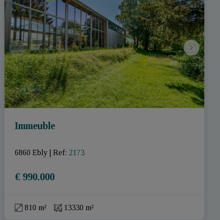
Immeuble
6860 Ebly
|
Ref
: 
2173
€ 990.000
810 m²
13330 m²