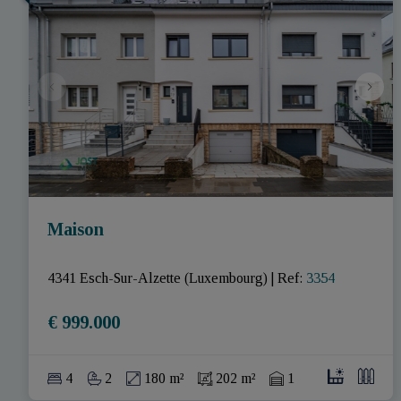
Maison
4341 Esch-Sur-Alzette (Luxembourg)
|
Ref
: 
3354
€ 999.000
4
2
180 m²
202 m²
1