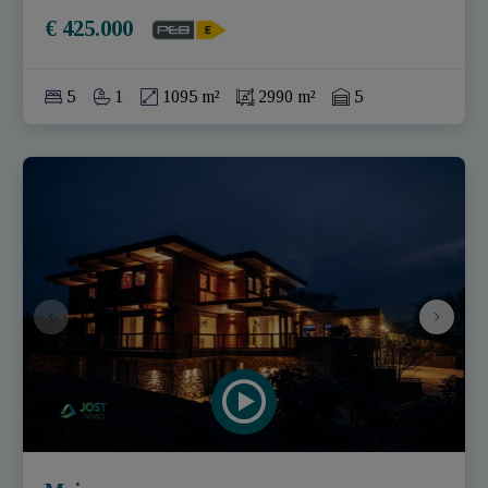
€ 425.000
5
1
1095 m²
2990 m²
5