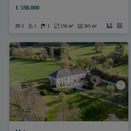
€ 598.000
3
1
1
156 m²
365 m²