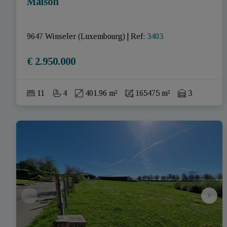
Maison
9647 Winseler (Luxembourg)
|
Ref
: 
3403
€ 2.950.000
11
4
401.96 m²
165475 m²
3