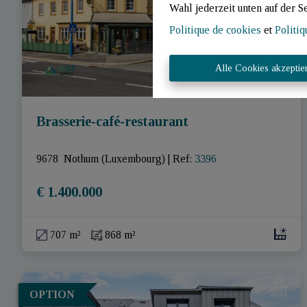
Wahl jederzeit unten auf der S
Politique de cookies
et
Politiq
Alle Cookies akzeptie
Brasserie-café-restaurant
9678  Nothum (Luxembourg)
|
Ref
: 
3396
€ 1.400.000
707 m²
868 m²
OPTION