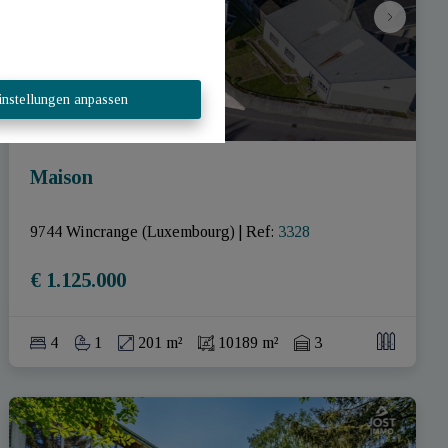
instellungen anpassen
Maison
9744 Wincrange (Luxembourg)
|
Ref
: 
3328
€ 1.125.000
4
1
201 m²
10189 m²
3