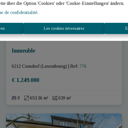
eite über die Option 'Cookies' oder 'Cookie-Einstellungen' ändern.
ue de confidentialité
.
ren
Les cookies nécessaires
E
Immeuble
6212 Consdorf (Luxembourg)
|
Ref
: 
776
€ 1.249.000
9
653.36 m²
639 m²