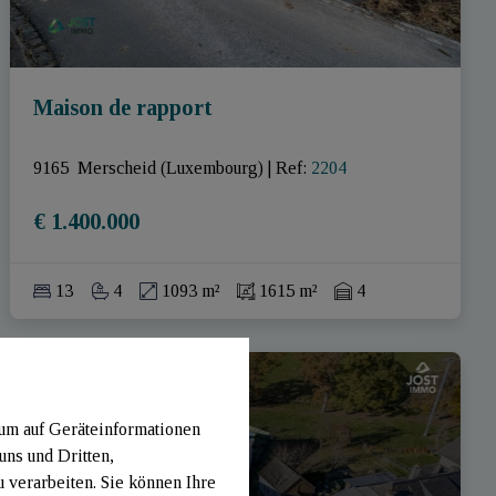
Maison de rapport
9165  Merscheid (Luxembourg)
|
Ref
: 
2204
€ 1.400.000
13
4
1093 m²
1615 m²
4
 um auf Geräteinformationen
uns und Dritten,
verarbeiten. Sie können Ihre