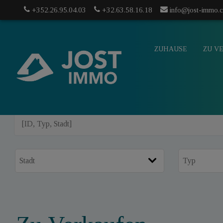
+352.26.95.04.03
+32.63.58.16.18
info@jost-immo.
ZUHAUSE
ZU V
info@jost-
mo.com